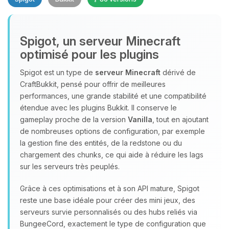
Spigot, un serveur Minecraft
optimisé pour les plugins
Spigot est un type de
serveur Minecraft
dérivé de
CraftBukkit, pensé pour offrir de meilleures
Youpi, enfin quelqu’un pour me
performances, une grande stabilité et une compatibilité
parler ! Moi c’est Choupy, ton petit
étendue avec les plugins Bukkit. Il conserve le
assistant BoxToPlay. Dis-moi ce dont
gameplay proche de la version
Vanilla
, tout en ajoutant
tu as besoin et je vais remuer mes
de nombreuses options de configuration, par exemple
petits circuits pour t’aider.
la gestion fine des entités, de la redstone ou du
10/08/2026 à 03:42
chargement des chunks, ce qui aide à réduire les lags
sur les serveurs très peuplés.
Grâce à ces optimisations et à son API mature, Spigot
reste une base idéale pour créer des mini jeux, des
serveurs survie personnalisés ou des hubs reliés via
BungeeCord, exactement le type de configuration que