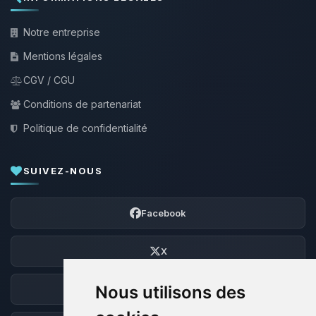
Notre entreprise
Mentions légales
CGV / CGU
Conditions de partenariat
Politique de confidentialité
SUIVEZ-NOUS
Facebook
X
Nous utilisons des
Discord