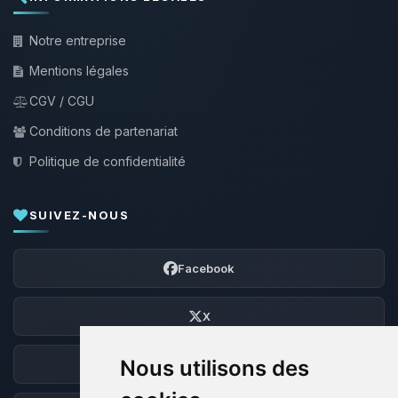
Notre entreprise
Mentions légales
CGV / CGU
Conditions de partenariat
Politique de confidentialité
SUIVEZ-NOUS
Facebook
X
Nous utilisons des
Discord