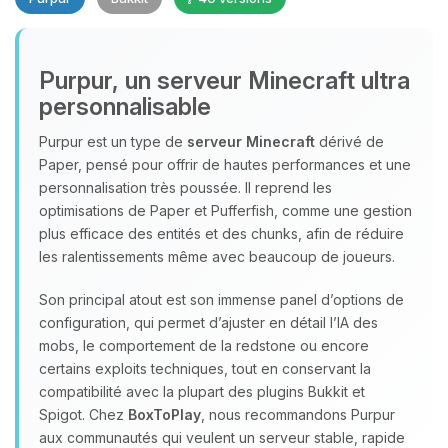
Purpur, un serveur Minecraft ultra
personnalisable
Purpur est un type de
serveur Minecraft
dérivé de
Paper, pensé pour offrir de hautes performances et une
Youpi, enfin quelqu’un pour me
personnalisation très poussée. Il reprend les
parler ! Moi c’est Choupy, ton petit
optimisations de Paper et Pufferfish, comme une gestion
assistant BoxToPlay. Dis-moi ce dont
plus efficace des entités et des chunks, afin de réduire
tu as besoin et je vais remuer mes
les ralentissements même avec beaucoup de joueurs.
petits circuits pour t’aider.
06/08/2026 à 06:01
Son principal atout est son immense panel d’options de
configuration, qui permet d’ajuster en détail l’IA des
mobs, le comportement de la redstone ou encore
certains exploits techniques, tout en conservant la
compatibilité avec la plupart des plugins Bukkit et
Spigot. Chez
BoxToPlay
, nous recommandons Purpur
aux communautés qui veulent un serveur stable, rapide