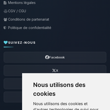
Mentions légales
CGV / CGU
Conditions de partenariat
Politique de confidentialité
SUIVEZ-NOUS
Facebook
X
Nous utilisons des
Discord
cookies
Forum
Nous utilisons des cookies et
d'autres technologies de suivi pour