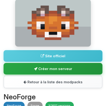
Site officiel
Créer mon serveur
Retour à la liste des modpacks
NeoForge
NeoForge
Forge
1651 versions