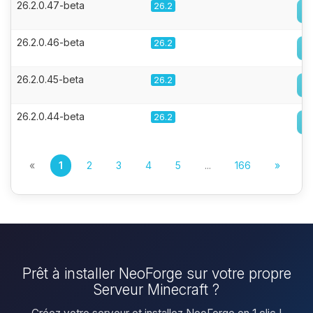
26.2.0.47-beta
26.2
26.2.0.46-beta
26.2
26.2.0.45-beta
26.2
26.2.0.44-beta
26.2
«
1
2
3
4
5
...
166
»
Prêt à installer NeoForge sur votre propre
Serveur Minecraft ?