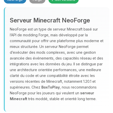
Serveur Minecraft NeoForge
NeoForge est un type de serveur Minecraft basé sur
l’API de modding Forge, mais développé par la
communauté pour offrir une plateforme plus moderne et
Youpi, enfin quelqu’un pour me
mieux structurée. Un serveur NeoForge permet
parler ! Moi c’est Choupy, ton petit
assistant BoxToPlay. Dis-moi ce dont
d’exécuter des mods complexes, avec une gestion
tu as besoin et je vais remuer mes
avancée des événements, des capacités réseau et des
petits circuits pour t’aider.
intégrations avec les données du jeu. Il se distingue par
une architecture orientée performances, une meilleure
08/08/2026 à 09:15
clarté du code et une compatibilité étroite avec les
versions récentes de Minecraft, notamment 1.20.1 et
supérieures. Chez
BoxToPlay
, nous recommandons
NeoForge pour les joueurs qui veulent un
serveur
Minecraft
très moddé, stable et orienté long terme.