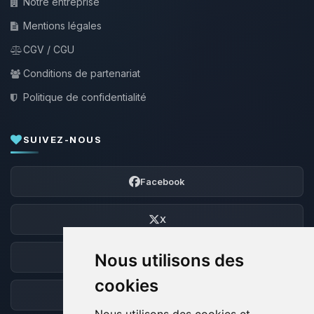
Notre entreprise
Mentions légales
CGV / CGU
Conditions de partenariat
Politique de confidentialité
SUIVEZ-NOUS
Facebook
X
Nous utilisons des
Discord
cookies
Forum