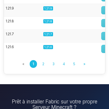
1.21.9
1.21.9
1.21.8
1.21.8
1.21.7
1.21.7
1.21.6
1.21.6
«
1
2
3
4
5
»
Prêt à installer Fabric sur votre propre
Serveur Minecraft ?