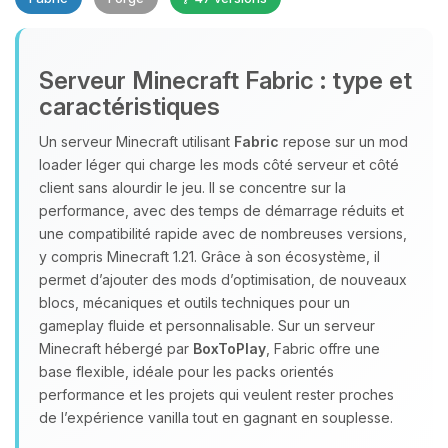
Serveur Minecraft Fabric : type et
caractéristiques
Un serveur Minecraft utilisant
Fabric
repose sur un mod
loader léger qui charge les mods côté serveur et côté
Youpi, enfin quelqu’un pour me
client sans alourdir le jeu. Il se concentre sur la
parler ! Moi c’est Choupy, ton petit
performance, avec des temps de démarrage réduits et
assistant BoxToPlay. Dis-moi ce dont
une compatibilité rapide avec de nombreuses versions,
tu as besoin et je vais remuer mes
y compris Minecraft 1.21. Grâce à son écosystème, il
petits circuits pour t’aider.
permet d’ajouter des mods d’optimisation, de nouveaux
08/08/2026 à 05:46
blocs, mécaniques et outils techniques pour un
gameplay fluide et personnalisable. Sur un serveur
Minecraft hébergé par
BoxToPlay
, Fabric offre une
base flexible, idéale pour les packs orientés
performance et les projets qui veulent rester proches
de l’expérience vanilla tout en gagnant en souplesse.