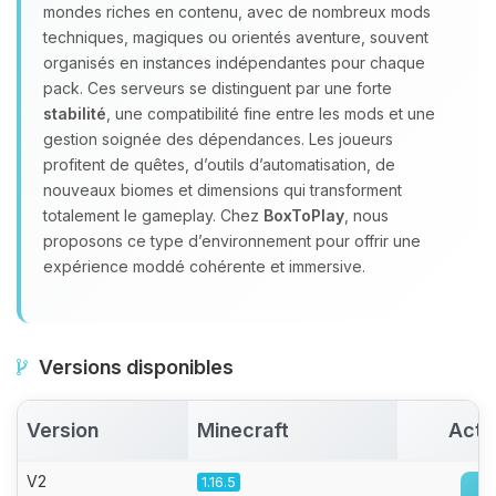
Youpi, enfin quelqu’un pour me
mondes riches en contenu, avec de nombreux mods
parler ! Moi c’est Choupy, ton petit
techniques, magiques ou orientés aventure, souvent
assistant BoxToPlay. Dis-moi ce dont
organisés en instances indépendantes pour chaque
tu as besoin et je vais remuer mes
pack. Ces serveurs se distinguent par une forte
petits circuits pour t’aider.
stabilité
, une compatibilité fine entre les mods et une
09/08/2026 à 16:27
gestion soignée des dépendances. Les joueurs
profitent de quêtes, d’outils d’automatisation, de
nouveaux biomes et dimensions qui transforment
totalement le gameplay. Chez
BoxToPlay
, nous
proposons ce type d’environnement pour offrir une
expérience moddé cohérente et immersive.
Versions disponibles
Version
Minecraft
Acti
V2
1.16.5