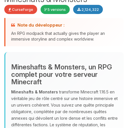
CurseForge
5 versions
2,124,322
Note du développeur :
An RPG modpack that actually gives the player an
Youpi, enfin quelqu’un pour me
immersive storyline and complex worldview.
parler ! Moi c’est Choupy, ton petit
assistant BoxToPlay. Dis-moi ce dont
tu as besoin et je vais remuer mes
petits circuits pour t’aider.
Mineshafts & Monsters, un RPG
complet pour votre serveur
07/08/2026 à 10:08
Minecraft
Mineshafts & Monsters
transforme Minecraft 1.16.5 en
véritable jeu de rôle centré sur une histoire immersive et
un univers cohérent. Vous suivez une quête principale
obligatoire, complétée par de nombreuses quêtes
annexes qui dévoilent un lore dense et les conflits entre
différentes factions. Le système de réputation, les