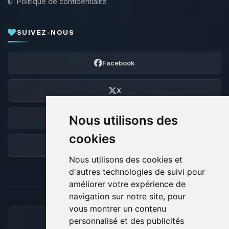
Politique de confidentialité
SUIVEZ-NOUS
Facebook
X
Nous utilisons des
Discord
cookies
Forum
Nous utilisons des cookies et
d'autres technologies de suivi pour
améliorer votre expérience de
navigation sur notre site, pour
vous montrer un contenu
personnalisé et des publicités
MOYENS DE PAIEMENT ACCEPTÉS