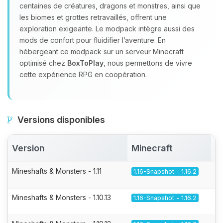
centaines de créatures, dragons et monstres, ainsi que
les biomes et grottes retravaillés, offrent une
exploration exigeante. Le modpack intègre aussi des
mods de confort pour fluidifier l’aventure. En
hébergeant ce modpack sur un serveur Minecraft
optimisé chez
BoxToPlay
, nous permettons de vivre
cette expérience RPG en coopération.
Versions disponibles
Version
Minecraft
A
Mineshafts & Monsters - 1.11
1.16-Snapshot - 1.16.2
Mineshafts & Monsters - 1.10.13
1.16-Snapshot - 1.16.2