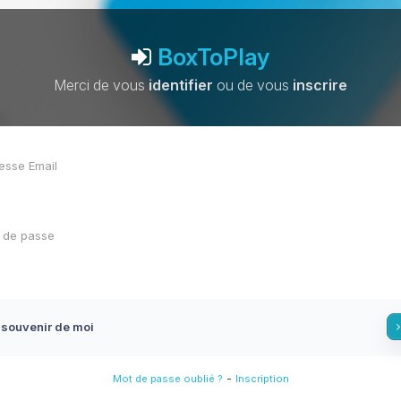
BoxToPlay
Merci de vous
identifier
ou de vous
inscrire
 souvenir de moi
-
Mot de passe oublié ?
Inscription