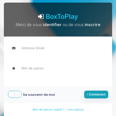
BoxToPlay
Merci de vous
identifier
ou de vous
inscrire
Se souvenir de moi
Connexion
-
Mot de passe oublié ?
Inscription