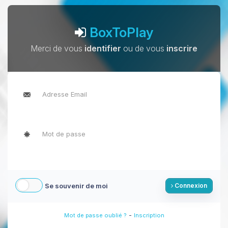
BoxToPlay
Merci de vous
identifier
ou de vous
inscrire
Se souvenir de moi
Connexion
-
Mot de passe oublié ?
Inscription