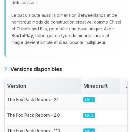
défi constant.
Le pack ajoute aussi la dimension Betweenlands et de
nombreux mods de construction créative, comme Chisel
et Chisels and Bits, pour bâtir une base unique. Avec
BoxToPlay
, héberger ce type de monde survie et
magie devient simple et idéal pour le multijoueur.
Versions disponibles
Version
Minecraft
Ac
The Fox Pack Reborn - 2.1
1.10.2
The Fox Pack Reborn - 2.0
1.10.2
The Fox Pack Reborn - 1.10
1.10.2