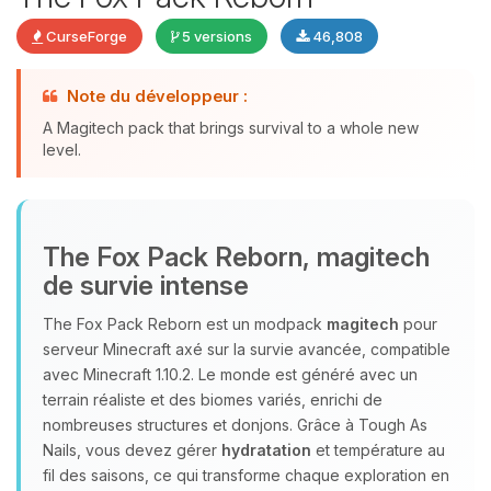
CurseForge
5 versions
46,808
Note du développeur :
A Magitech pack that brings survival to a whole new
Youpi, enfin quelqu’un pour me
level.
parler ! Moi c’est Choupy, ton petit
assistant BoxToPlay. Dis-moi ce dont
tu as besoin et je vais remuer mes
petits circuits pour t’aider.
The Fox Pack Reborn, magitech
07/08/2026 à 12:08
de survie intense
The Fox Pack Reborn est un modpack
magitech
pour
serveur Minecraft axé sur la survie avancée, compatible
avec Minecraft 1.10.2. Le monde est généré avec un
terrain réaliste et des biomes variés, enrichi de
nombreuses structures et donjons. Grâce à Tough As
Nails, vous devez gérer
hydratation
et température au
fil des saisons, ce qui transforme chaque exploration en