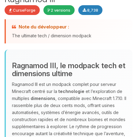
CurseForge
2 versions
8,738
Youpi, enfin quelqu’un pour me
Note du développeur :
parler ! Moi c’est Choupy, ton petit
The ultimate tech / dimension modpack
assistant BoxToPlay. Dis-moi ce dont
tu as besoin et je vais remuer mes
petits circuits pour t’aider.
06/08/2026 à 10:47
Ragnamod III, le modpack tech et
dimensions ultime
Ragnamod III est un modpack complet pour serveur
Minecraft centré sur la
technologie
et l’exploration de
multiples
dimensions
, compatible avec Minecraft 1.7.10. Il
rassemble plus de deux cents mods, offrant usines
automatisées, systèmes d’énergie avancés, outils de
construction rapides et de nombreux biomes et mondes
supplémentaires à explorer. Le rythme de progression
encourage autant la créativité technique que l’aventure,