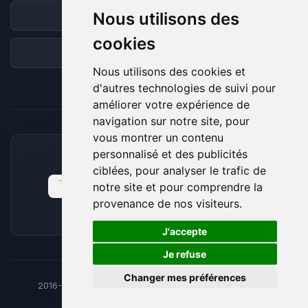
Nous utilisons des
Discord
cookies
Forum
Nous utilisons des cookies et
d'autres technologies de suivi pour
améliorer votre expérience de
navigation sur notre site, pour
vous montrer un contenu
personnalisé et des publicités
MOYENS DE PAIEMENT ACCEPTÉS
ciblées, pour analyser le trafic de
notre site et pour comprendre la
provenance de nos visiteurs.
🍪
J'accepte
Je refuse
Changer mes préférences
2016-26
© BoxToPlay - ByteLogic tous droits réservés