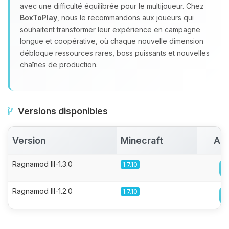
avec une difficulté équilibrée pour le multijoueur. Chez
BoxToPlay
, nous le recommandons aux joueurs qui
souhaitent transformer leur expérience en campagne
longue et coopérative, où chaque nouvelle dimension
débloque ressources rares, boss puissants et nouvelles
chaînes de production.
Versions disponibles
Version
Minecraft
Act
Ragnamod III-1.3.0
1.7.10
Ragnamod III-1.2.0
1.7.10