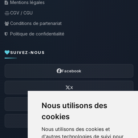
Mentions légales
CGV / CGU
Conditions de partenariat
Politique de confidentialité
SUIVEZ-NOUS
Facebook
X
Nous utilisons des
Discord
cookies
Forum
Nous utilisons des cookies et
d'autres technologies de suivi pour