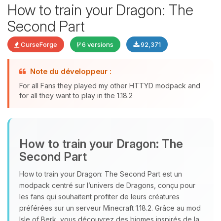
How to train your Dragon: The
Second Part
CurseForge
6 versions
92,371
Note du développeur :
Youpi, enfin quelqu’un pour me
For all Fans they played my other HTTYD modpack and
parler ! Moi c’est Choupy, ton petit
for all they want to play in the 1.18.2
assistant BoxToPlay. Dis-moi ce dont
tu as besoin et je vais remuer mes
petits circuits pour t’aider.
07/08/2026 à 19:50
How to train your Dragon: The
Second Part
How to train your Dragon: The Second Part est un
modpack centré sur l’univers de Dragons, conçu pour
les fans qui souhaitent profiter de leurs créatures
préférées sur un serveur Minecraft 1.18.2. Grâce au mod
Isle of Berk, vous découvrez des biomes inspirés de la