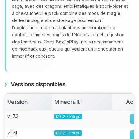
saga, avec des dragons emblématiques à apprivoiser et
à chevaucher. Le pack combine des mods de
magie
,
de technologie et de stockage pour enrichir
l’exploration, tout en ajoutant des améliorations de
confort comme les points de téléportation et la gestion
des tombeaux. Chez
BoxToPlay
, nous recommandons
ce modpack aux joueurs qui veulent un monde aérien
immersif et cohérent.
Versions disponibles
Version
Minecraft
Acti
v.1.7.2
1.18.2 - Forge
v.1.7.1
1.18.2 - Forge