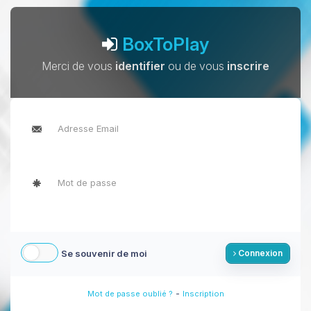
BoxToPlay
Merci de vous
identifier
ou de vous
inscrire
Se souvenir de moi
Connexion
-
Mot de passe oublié ?
Inscription