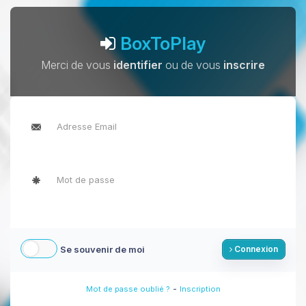
BoxToPlay
Merci de vous
identifier
ou de vous
inscrire
Se souvenir de moi
Connexion
-
Mot de passe oublié ?
Inscription