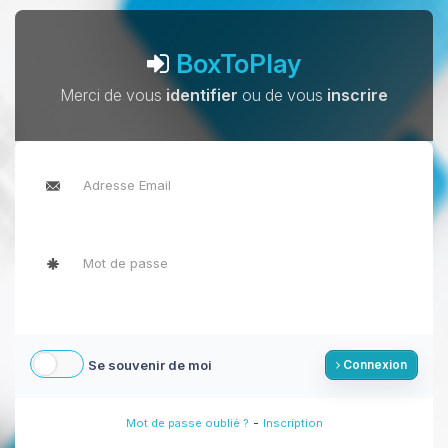
BoxToPlay
Merci de vous
identifier
ou de vous
inscrire
Se souvenir de moi
Connexion
-
Mot de passe oublié ?
Inscription