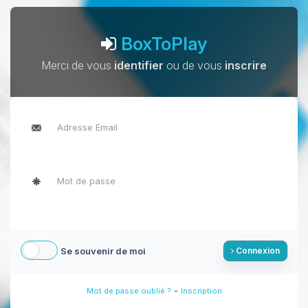
BoxToPlay
Merci de vous
identifier
ou de vous
inscrire
Se souvenir de moi
Connexion
-
Mot de passe oublié ?
Inscription