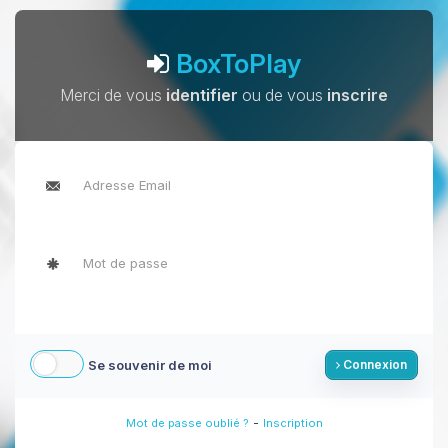
BoxToPlay
Merci de vous
identifier
ou de vous
inscrire
Se souvenir de moi
Connexion
-
Mot de passe oublié ?
Inscription