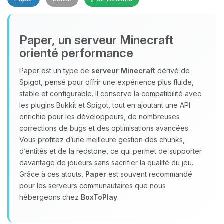
Paper, un serveur Minecraft
orienté performance
Paper est un type de
serveur Minecraft
dérivé de
Youpi, enfin quelqu’un pour me
Spigot, pensé pour offrir une expérience plus fluide,
parler ! Moi c’est Choupy, ton petit
stable et configurable. Il conserve la compatibilité avec
assistant BoxToPlay. Dis-moi ce dont
les plugins Bukkit et Spigot, tout en ajoutant une API
tu as besoin et je vais remuer mes
enrichie pour les développeurs, de nombreuses
petits circuits pour t’aider.
corrections de bugs et des optimisations avancées.
Vous profitez d’une meilleure gestion des chunks,
07/08/2026 à 09:44
d’entités et de la redstone, ce qui permet de supporter
davantage de joueurs sans sacrifier la qualité du jeu.
Grâce à ces atouts,
Paper
est souvent recommandé
pour les serveurs communautaires que nous
hébergeons chez
BoxToPlay
.