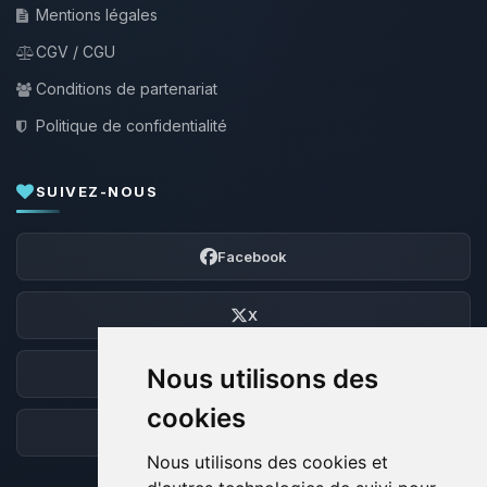
Mentions légales
CGV / CGU
Conditions de partenariat
Politique de confidentialité
SUIVEZ-NOUS
Facebook
X
Nous utilisons des
Discord
cookies
Forum
Nous utilisons des cookies et