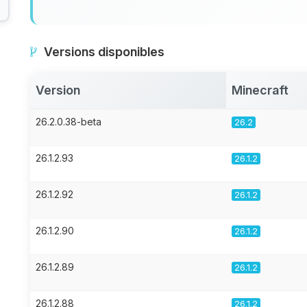
Versions disponibles
Version
Minecraft
26.2.0.38-beta
26.2
26.1.2.93
26.1.2
26.1.2.92
26.1.2
26.1.2.90
26.1.2
26.1.2.89
26.1.2
26.1.2.88
26.1.2