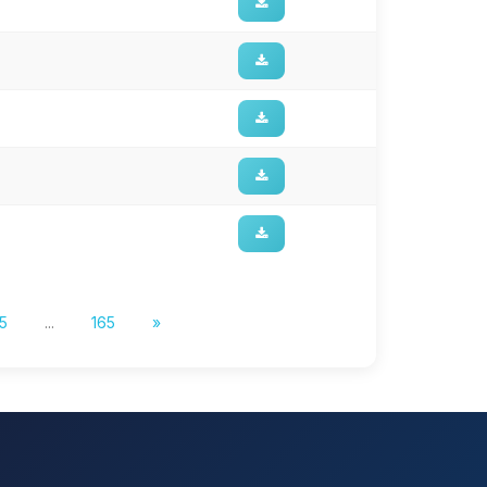
5
...
165
»