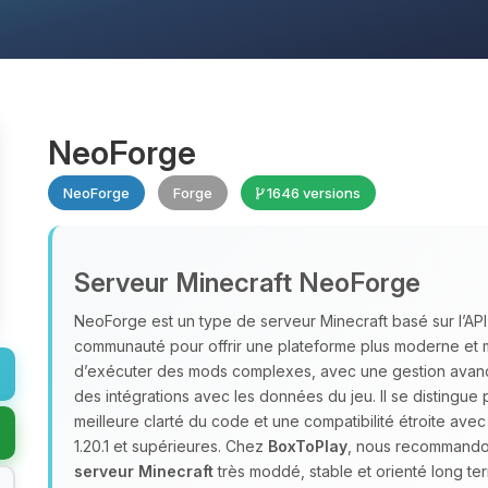
NeoForge
NeoForge
Forge
1646 versions
Serveur Minecraft NeoForge
NeoForge est un type de serveur Minecraft basé sur l’AP
communauté pour offrir une plateforme plus moderne et 
d’exécuter des mods complexes, avec une gestion avan
des intégrations avec les données du jeu. Il se distingue
meilleure clarté du code et une compatibilité étroite ave
1.20.1 et supérieures. Chez
BoxToPlay
, nous recommandon
serveur Minecraft
très moddé, stable et orienté long te