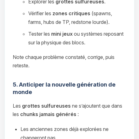
Explorer les
grottes sulfureuses
.
Vérifier les
zones critiques
(spawns,
farms, hubs de TP, redstone lourde).
Tester les
mini jeux
ou systèmes reposant
sur la physique des blocs.
Note chaque problème constaté, corrige, puis
reteste.
5. Anticiper la nouvelle génération de
monde
Les
grottes sulfureuses
ne s’ajoutent que dans
les
chunks jamais générés
:
Les anciennes zones déjà explorées ne
changeront pas.