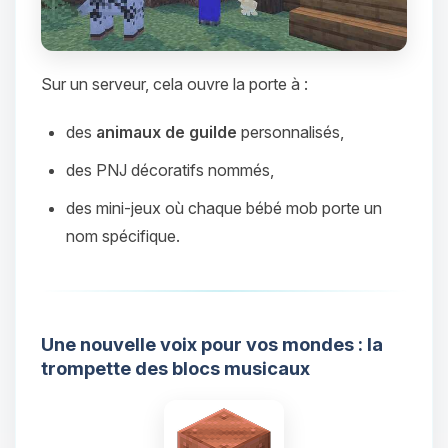
parler ! Moi c’est Choupy, ton petit
assistant BoxToPlay. Dis-moi ce dont
tu as besoin et je vais remuer mes
petits circuits pour t’aider.
Sur un serveur, cela ouvre la porte à :
08/08/2026 à 09:12
des
animaux de guilde
personnalisés,
des PNJ décoratifs nommés,
des mini-jeux où chaque bébé mob porte un
nom spécifique.
Une nouvelle voix pour vos mondes : la
trompette des blocs musicaux