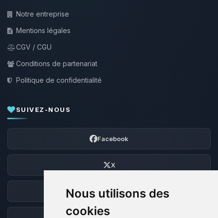
Notre entreprise
Mentions légales
CGV / CGU
Conditions de partenariat
Politique de confidentialité
SUIVEZ-NOUS
Facebook
X
Nous utilisons des
Discord
cookies
Forum