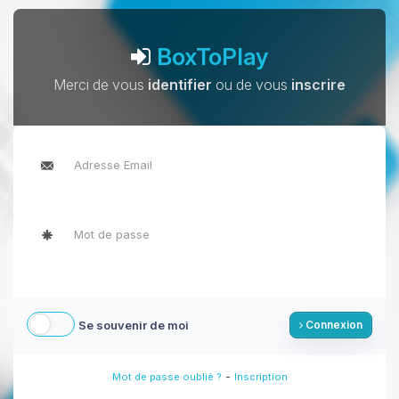
BoxToPlay
Merci de vous
identifier
ou de vous
inscrire
Se souvenir de moi
Connexion
-
Mot de passe oublié ?
Inscription