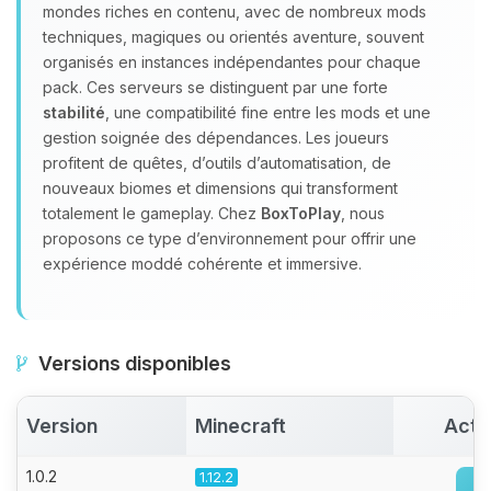
Youpi, enfin quelqu’un pour me
mondes riches en contenu, avec de nombreux mods
parler ! Moi c’est Choupy, ton petit
techniques, magiques ou orientés aventure, souvent
assistant BoxToPlay. Dis-moi ce dont
organisés en instances indépendantes pour chaque
tu as besoin et je vais remuer mes
pack. Ces serveurs se distinguent par une forte
petits circuits pour t’aider.
stabilité
, une compatibilité fine entre les mods et une
06/08/2026 à 13:30
gestion soignée des dépendances. Les joueurs
profitent de quêtes, d’outils d’automatisation, de
nouveaux biomes et dimensions qui transforment
totalement le gameplay. Chez
BoxToPlay
, nous
proposons ce type d’environnement pour offrir une
expérience moddé cohérente et immersive.
Versions disponibles
Version
Minecraft
Acti
1.0.2
1.12.2