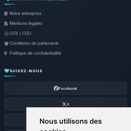
Notre entreprise
Mentions légales
CGV / CGU
Conditions de partenariat
Politique de confidentialité
SUIVEZ-NOUS
Facebook
X
Nous utilisons des
Discord