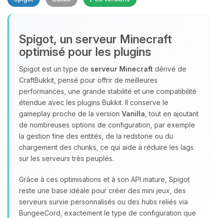
Spigot, un serveur Minecraft
optimisé pour les plugins
Spigot est un type de
serveur Minecraft
dérivé de
CraftBukkit, pensé pour offrir de meilleures
Youpi, enfin quelqu’un pour me
performances, une grande stabilité et une compatibilité
parler ! Moi c’est Choupy, ton petit
étendue avec les plugins Bukkit. Il conserve le
assistant BoxToPlay. Dis-moi ce dont
gameplay proche de la version
Vanilla
, tout en ajoutant
tu as besoin et je vais remuer mes
de nombreuses options de configuration, par exemple
petits circuits pour t’aider.
la gestion fine des entités, de la redstone ou du
09/08/2026 à 07:44
chargement des chunks, ce qui aide à réduire les lags
sur les serveurs très peuplés.
Grâce à ces optimisations et à son API mature, Spigot
reste une base idéale pour créer des mini jeux, des
serveurs survie personnalisés ou des hubs reliés via
BungeeCord, exactement le type de configuration que