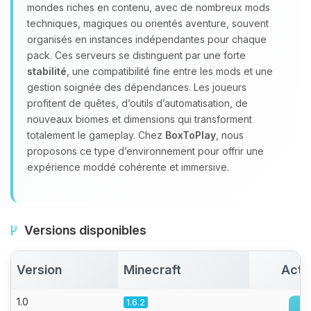
mondes riches en contenu, avec de nombreux mods
parler ! Moi c’est Choupy, ton petit
techniques, magiques ou orientés aventure, souvent
assistant BoxToPlay. Dis-moi ce dont
organisés en instances indépendantes pour chaque
tu as besoin et je vais remuer mes
pack. Ces serveurs se distinguent par une forte
petits circuits pour t’aider.
stabilité
, une compatibilité fine entre les mods et une
07/08/2026 à 09:42
gestion soignée des dépendances. Les joueurs
profitent de quêtes, d’outils d’automatisation, de
nouveaux biomes et dimensions qui transforment
totalement le gameplay. Chez
BoxToPlay
, nous
proposons ce type d’environnement pour offrir une
expérience moddé cohérente et immersive.
Versions disponibles
Version
Minecraft
Acti
1.0
1.6.2