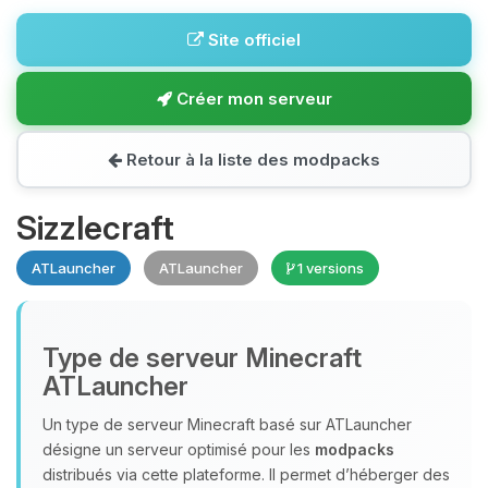
Site officiel
Créer mon serveur
Retour à la liste des modpacks
Sizzlecraft
ATLauncher
ATLauncher
1 versions
Type de serveur Minecraft
ATLauncher
Un type de serveur Minecraft basé sur ATLauncher
désigne un serveur optimisé pour les
modpacks
distribués via cette plateforme. Il permet d’héberger des
Youpi, enfin quelqu’un pour me