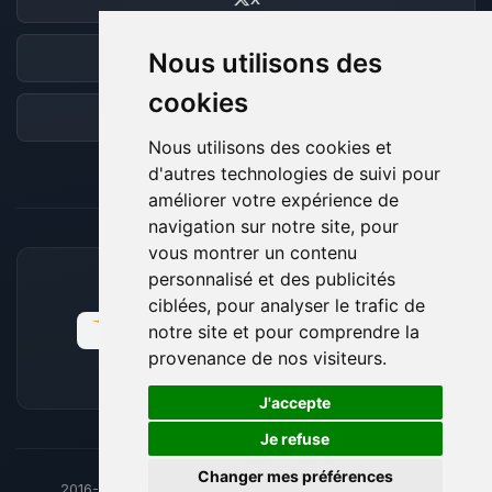
Nous utilisons des
Discord
cookies
Forum
Nous utilisons des cookies et
d'autres technologies de suivi pour
améliorer votre expérience de
navigation sur notre site, pour
vous montrer un contenu
personnalisé et des publicités
MOYENS DE PAIEMENT ACCEPTÉS
ciblées, pour analyser le trafic de
notre site et pour comprendre la
provenance de nos visiteurs.
🍪
J'accepte
Je refuse
Changer mes préférences
2016-26
© BoxToPlay - ByteLogic tous droits réservés