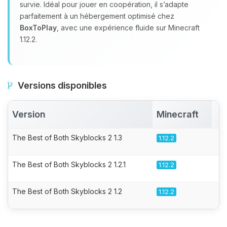
survie. Idéal pour jouer en coopération, il s’adapte
parfaitement à un hébergement optimisé chez
BoxToPlay
, avec une expérience fluide sur Minecraft
1.12.2.
Versions disponibles
Version
Minecraft
A
The Best of Both Skyblocks 2 1.3
1.12.2
The Best of Both Skyblocks 2 1.2.1
1.12.2
The Best of Both Skyblocks 2 1.2
1.12.2