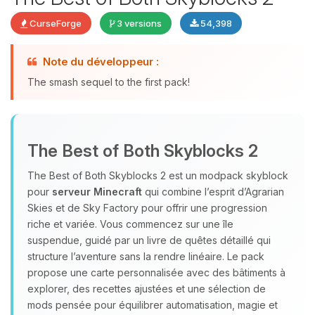
CurseForge
3 versions
54,398
Note du développeur :
Youpi, enfin quelqu’un pour me
parler ! Moi c’est Choupy, ton petit
The smash sequel to the first pack!
assistant BoxToPlay. Dis-moi ce dont
tu as besoin et je vais remuer mes
petits circuits pour t’aider.
The Best of Both Skyblocks 2
08/08/2026 à 13:54
The Best of Both Skyblocks 2 est un modpack skyblock
pour
serveur Minecraft
qui combine l’esprit d’Agrarian
Skies et de Sky Factory pour offrir une progression
riche et variée. Vous commencez sur une île
suspendue, guidé par un livre de quêtes détaillé qui
structure l’aventure sans la rendre linéaire. Le pack
propose une carte personnalisée avec des bâtiments à
explorer, des recettes ajustées et une sélection de
mods pensée pour équilibrer automatisation, magie et