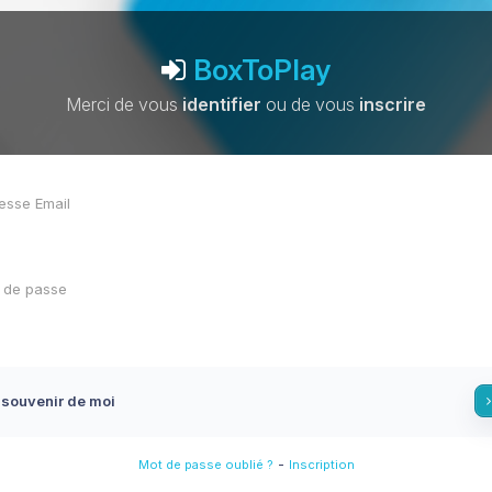
BoxToPlay
Merci de vous
identifier
ou de vous
inscrire
 souvenir de moi
-
Mot de passe oublié ?
Inscription