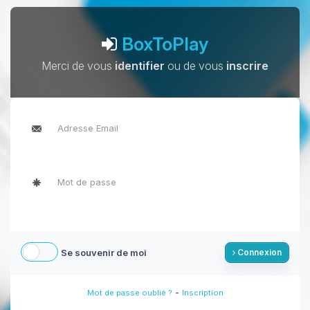
BoxToPlay
Merci de vous
identifier
ou de vous
inscrire
Se souvenir de moi
Connexion
-
Mot de passe oublié ?
Inscription