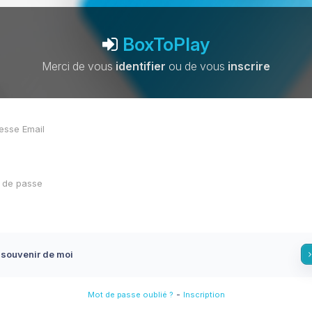
BoxToPlay
Merci de vous
identifier
ou de vous
inscrire
 souvenir de moi
-
Mot de passe oublié ?
Inscription