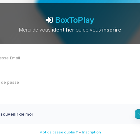
BoxToPlay
Merci de vous
identifier
ou de vous
inscrire
 souvenir de moi
-
Mot de passe oublié ?
Inscription