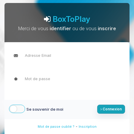
BoxToPlay
Merci de vous
identifier
ou de vous
inscrire
Se souvenir de moi
Connexion
-
Mot de passe oublié ?
Inscription