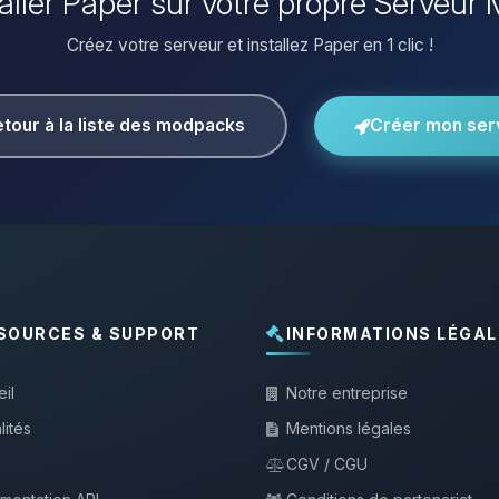
taller Paper sur votre propre Serveur 
Créez votre serveur et installez Paper en 1 clic !
tour à la liste des modpacks
Créer mon ser
SOURCES & SUPPORT
INFORMATIONS LÉGAL
il
Notre entreprise
lités
Mentions légales
CGV / CGU