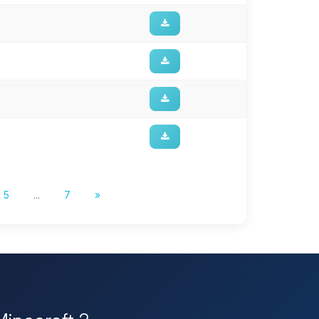
5
...
7
»