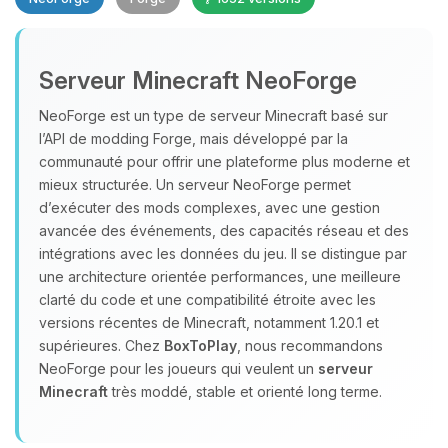
Serveur Minecraft NeoForge
NeoForge est un type de serveur Minecraft basé sur
l’API de modding Forge, mais développé par la
communauté pour offrir une plateforme plus moderne et
Youpi, enfin quelqu’un pour me
mieux structurée. Un serveur NeoForge permet
parler ! Moi c’est Choupy, ton petit
assistant BoxToPlay. Dis-moi ce dont
d’exécuter des mods complexes, avec une gestion
tu as besoin et je vais remuer mes
avancée des événements, des capacités réseau et des
petits circuits pour t’aider.
intégrations avec les données du jeu. Il se distingue par
une architecture orientée performances, une meilleure
09/08/2026 à 13:12
clarté du code et une compatibilité étroite avec les
versions récentes de Minecraft, notamment 1.20.1 et
supérieures. Chez
BoxToPlay
, nous recommandons
NeoForge pour les joueurs qui veulent un
serveur
Minecraft
très moddé, stable et orienté long terme.