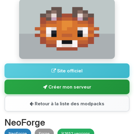
Site officiel
Créer mon serveur
Retour à la liste des modpacks
NeoForge
NeoForge
Forge
1652 versions