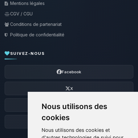
Mentions légales
CGV / CGU
Conditions de partenariat
Politique de confidentialité
SUIVEZ-NOUS
Facebook
X
Nous utilisons des
Discord
cookies
Forum
Nous utilisons des cookies et
d'autres technologies de suivi pour