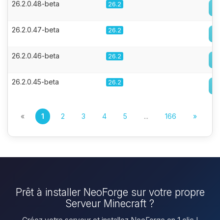
26.2.0.48-beta
26.2
26.2.0.47-beta
26.2
26.2.0.46-beta
26.2
26.2.0.45-beta
26.2
«
1
2
3
4
5
...
166
»
Prêt à installer NeoForge sur votre propre
Serveur Minecraft ?