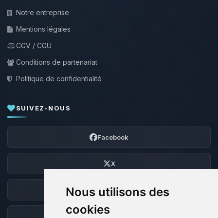
Notre entreprise
Mentions légales
CGV / CGU
Conditions de partenariat
Politique de confidentialité
SUIVEZ-NOUS
Facebook
X
Nous utilisons des
Discord
cookies
Forum