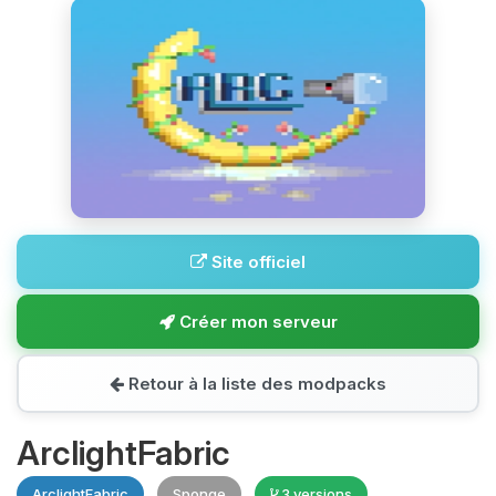
Site officiel
Créer mon serveur
Retour à la liste des modpacks
ArclightFabric
ArclightFabric
Sponge
3 versions