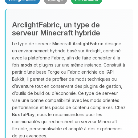
Youpi, enfin quelqu’un pour me
ArclightFabric, un type de
parler ! Moi c’est Choupy, ton petit
serveur Minecraft hybride
assistant BoxToPlay. Dis-moi ce dont
tu as besoin et je vais remuer mes
Le type de serveur Minecraft
ArclightFabric
désigne
petits circuits pour t’aider.
un environnement hybride basé sur Arclight, combiné
06/08/2026 à 01:14
avec la plateforme Fabric, afin de faire cohabiter à la
fois
mods
et plugins sur une même instance. Construit à
partir d’une base Forge ou Fabric enrichie de l’API
Bukkit, il permet de profiter de mods techniques ou
d’aventure tout en conservant des plugins de gestion,
d’outils de build ou d’économie. Ce type de serveur
vise une bonne compatibilité avec les mods orientés
performance et les packs de contenu complexes. Chez
BoxToPlay
, nous le recommandons pour les
communautés qui recherchent un serveur Minecraft
flexible, personnalisable et adapté à des expériences
de jeu avancées.