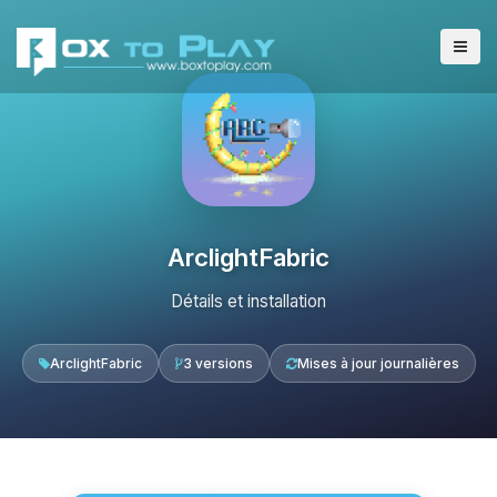
ArclightFabric
Détails et installation
ArclightFabric
3 versions
Mises à jour journalières