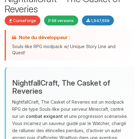
Reveries
CurseForge
68 versions
1,947,659
Note du développeur :
Souls-like RPG modpack w/ Unique Story Line and
Quest!
Youpi, enfin quelqu’un pour me
parler ! Moi c’est Choupy, ton petit
NightfallCraft, The Casket of
assistant BoxToPlay. Dis-moi ce dont
Reveries
tu as besoin et je vais remuer mes
petits circuits pour t’aider.
NightfallCraft, The Casket of Reveries est un modpack
09/08/2026 à 07:15
RPG de type Souls‑like pour serveur Minecraft, centré
sur un
combat exigeant
et une progression scénarisée.
Vous incarnez un sauveur guidé par le Watcher, chargé
de rallumer des étincelles perdues, d’activer un autel
ancien puis d’affronter Wraithon dans une aventure