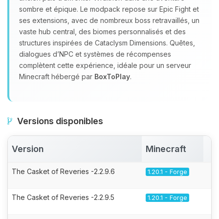
sombre et épique. Le modpack repose sur Epic Fight et
ses extensions, avec de nombreux boss retravaillés, un
vaste hub central, des biomes personnalisés et des
structures inspirées de Cataclysm Dimensions. Quêtes,
dialogues d’NPC et systèmes de récompenses
complètent cette expérience, idéale pour un serveur
Minecraft hébergé par
BoxToPlay
.
Versions disponibles
Version
Minecraft
A
The Casket of Reveries -2.2.9.6
1.20.1 - Forge
The Casket of Reveries -2.2.9.5
1.20.1 - Forge