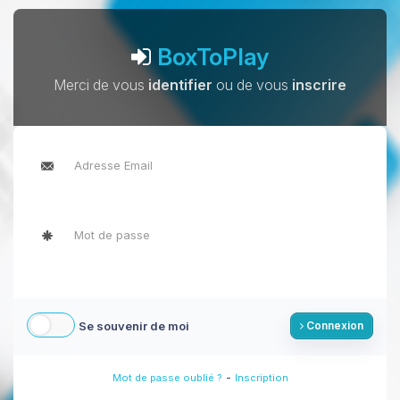
BoxToPlay
Merci de vous
identifier
ou de vous
inscrire
Se souvenir de moi
Connexion
-
Mot de passe oublié ?
Inscription