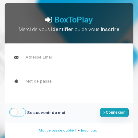
BoxToPlay
Merci de vous
identifier
ou de vous
inscrire
Se souvenir de moi
Connexion
-
Mot de passe oublié ?
Inscription