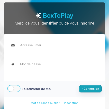
BoxToPlay
Merci de vous
identifier
ou de vous
inscrire
Se souvenir de moi
Connexion
-
Mot de passe oublié ?
Inscription