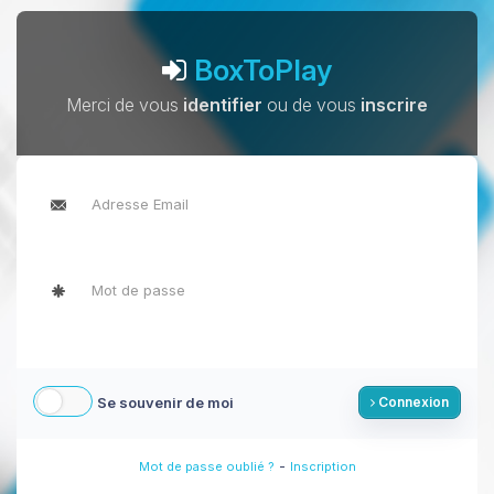
BoxToPlay
Merci de vous
identifier
ou de vous
inscrire
Se souvenir de moi
Connexion
-
Mot de passe oublié ?
Inscription