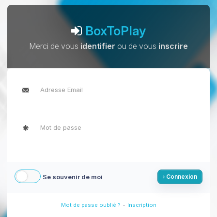
BoxToPlay
Merci de vous
identifier
ou de vous
inscrire
Se souvenir de moi
Connexion
-
Mot de passe oublié ?
Inscription