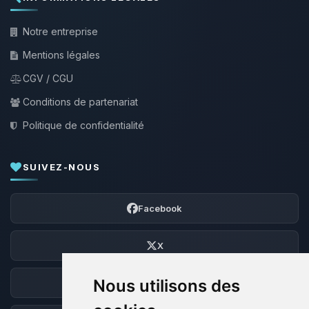
Notre entreprise
Mentions légales
CGV / CGU
Conditions de partenariat
Politique de confidentialité
SUIVEZ-NOUS
Facebook
X
Nous utilisons des
Discord