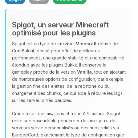
Spigot, un serveur Minecraft
optimisé pour les plugins
Spigot est un type de
serveur Minecraft
dérivé de
CraftBukkit, pensé pour offrir de meilleures
Youpi, enfin quelqu’un pour me
performances, une grande stabilité et une compatibilité
parler ! Moi c’est Choupy, ton petit
étendue avec les plugins Bukkit. Il conserve le
assistant BoxToPlay. Dis-moi ce dont
gameplay proche de la version
Vanilla
, tout en ajoutant
tu as besoin et je vais remuer mes
de nombreuses options de configuration, par exemple
petits circuits pour t’aider.
la gestion fine des entités, de la redstone ou du
07/08/2026 à 04:39
chargement des chunks, ce qui aide à réduire les lags
sur les serveurs très peuplés.
Grâce à ces optimisations et à son API mature, Spigot
reste une base idéale pour créer des mini jeux, des
serveurs survie personnalisés ou des hubs reliés via
BungeeCord, exactement le type de configuration que