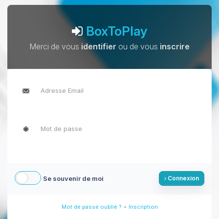
BoxToPlay
Merci de vous
identifier
ou de vous
inscrire
Se souvenir de moi
Connexion
-
Mot de passe oublié ?
Inscription