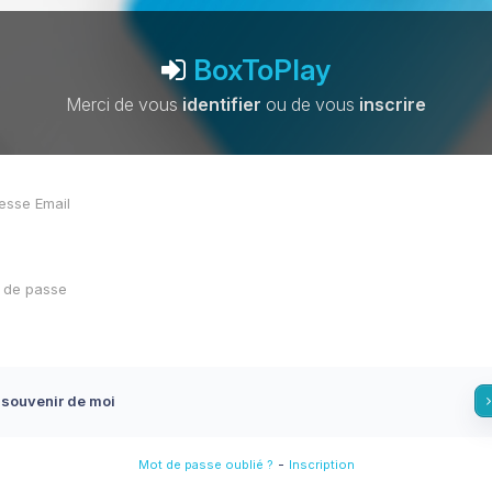
BoxToPlay
Merci de vous
identifier
ou de vous
inscrire
 souvenir de moi
-
Mot de passe oublié ?
Inscription