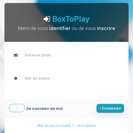
BoxToPlay
Merci de vous
identifier
ou de vous
inscrire
Se souvenir de moi
Connexion
-
Mot de passe oublié ?
Inscription