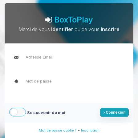
BoxToPlay
Merci de vous
identifier
ou de vous
inscrire
Se souvenir de moi
Connexion
-
Mot de passe oublié ?
Inscription