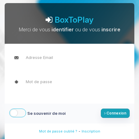
BoxToPlay
Merci de vous
identifier
ou de vous
inscrire
Se souvenir de moi
Connexion
-
Mot de passe oublié ?
Inscription