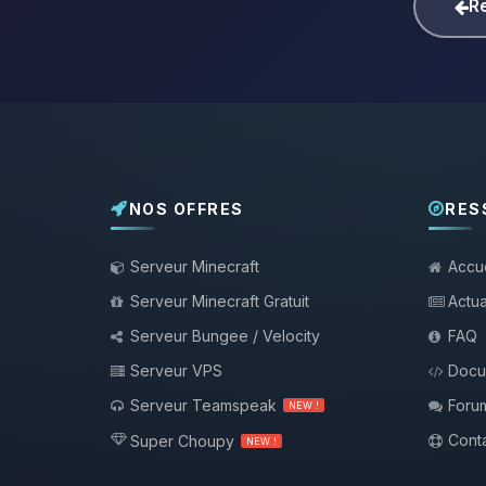
Re
NOS OFFRES
RES
Serveur Minecraft
Accue
Serveur Minecraft Gratuit
Actua
Serveur Bungee / Velocity
FAQ
Serveur VPS
Docu
Serveur Teamspeak
Foru
NEW !
Conta
Super Choupy
NEW !