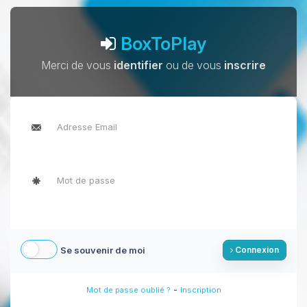
BoxToPlay
Merci de vous
identifier
ou de vous
inscrire
Se souvenir de moi
Connexion
-
Mot de passe oublié ?
Inscription