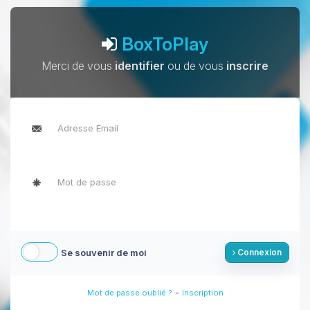
BoxToPlay
Merci de vous
identifier
ou de vous
inscrire
Se souvenir de moi
Connexion
-
Mot de passe oublié ?
Inscription