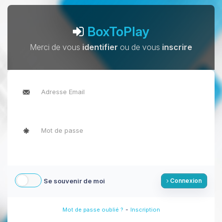
BoxToPlay
Merci de vous
identifier
ou de vous
inscrire
Se souvenir de moi
Connexion
-
Mot de passe oublié ?
Inscription